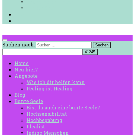
Buchempfehlungen
Für die Seele
Über mich
Kontakt
Suchen nach:
Home
Neu hier?
Angebote
Wie ich dir helfen kann
Feeling ist Healing
Blog
Bunte Seele
Bist du auch eine bunte Seele?
Hochsensibilität
Hochbegabung
Idealist
Indigo Menschen