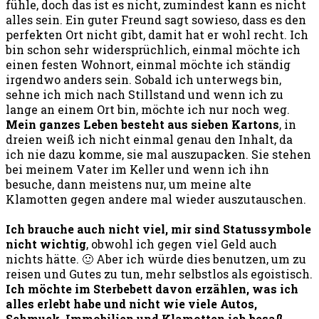
fühle, doch das ist es nicht, zumindest kann es nicht
alles sein. Ein guter Freund sagt sowieso, dass es den
perfekten Ort nicht gibt, damit hat er wohl recht. Ich
bin schon sehr widersprüchlich, einmal möchte ich
einen festen Wohnort, einmal möchte ich ständig
irgendwo anders sein. Sobald ich unterwegs bin,
sehne ich mich nach Stillstand und wenn ich zu
lange an einem Ort bin, möchte ich nur noch weg.
Mein ganzes Leben besteht aus sieben Kartons
, in
dreien weiß ich nicht einmal genau den Inhalt, da
ich nie dazu komme, sie mal auszupacken. Sie stehen
bei meinem Vater im Keller und wenn ich ihn
besuche, dann meistens nur, um meine alte
Klamotten gegen andere mal wieder auszutauschen.
Ich brauche auch nicht viel, mir sind Statussymbole
nicht wichtig
, obwohl ich gegen viel Geld auch
nichts hätte. 🙂 Aber ich würde dies benutzen, um zu
reisen und Gutes zu tun, mehr selbstlos als egoistisch.
Ich möchte im Sterbebett davon erzählen, was ich
alles erlebt habe und nicht wie viele Autos,
Schmuck, Immobilien und Klamotten ich besaß.