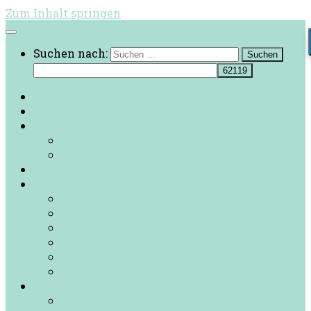
Zum Inhalt springen
Suchen nach:
Home
Neu hier?
Angebote
Wie ich dir helfen kann
Feeling ist Healing
Blog
Bunte Seele
Bist du auch eine bunte Seele?
Hochsensibilität
Hochbegabung
Idealist
Indigo Menschen
Scannerpersönlichkeit
Inspirierendes
Interviews