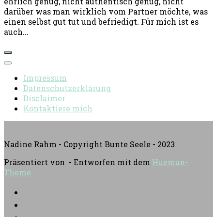
ehrlich genug, nicht authentisch genug, nicht
darüber was man wirklich vom Partner möchte, was
einen selbst gut tut und befriedigt. Für mich ist es
auch...
Impressum
Datenschutzerklärung
Disclaimer
Kontaktiere mich
Nadine Rahm - Copyright Bunte Seele - 2023
Präsentiert von
- Entworfen mit dem
Hueman-
Theme