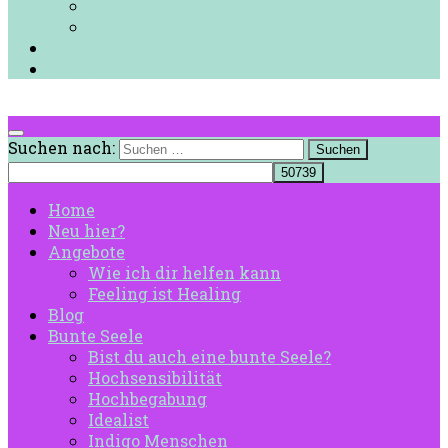
Buchempfehlungen
Für die Seele
Über mich
Kontakt
Suchen nach:
Home
Neu hier?
Angebote
Wie ich dir helfen kann
Feeling ist Healing
Blog
Bunte Seele
Bist du auch eine bunte Seele?
Hochsensibilität
Hochbegabung
Idealist
Indigo Menschen