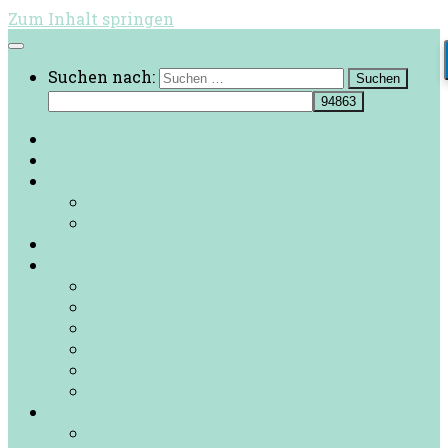
Zum Inhalt springen
Suchen nach:
Home
Neu hier?
Angebote
Wie ich dir helfen kann
Feeling ist Healing
Blog
Bunte Seele
Bist du auch eine bunte Seele?
Hochsensibilität
Hochbegabung
Idealist
Indigo Menschen
Scannerpersönlichkeit
Inspirierendes
Interviews