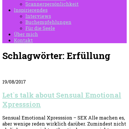
Scannerpersönlichkeit
Inspirierendes
Interviews
Buchempfehlungen
Für die Seele
Über mich
Kontakt
Schlagwörter:
Erfüllung
19/08/2017
Let`s talk about Sensual Emotional
Xpresssion
Sensual Emotional Xpresssion – SEX Alle machen es,
aber wenige reden wirklich darüber. Zumindest nicht